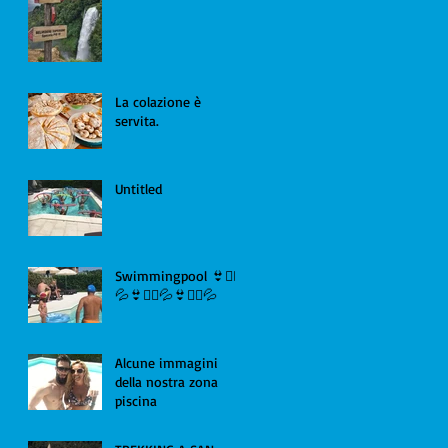
La colazione è
servita.
Untitled
Swimmingpool 👙🏊‍♂️
💦👙🏊‍♂️💦👙🏊‍♂️💦
Alcune immagini
della nostra zona
piscina