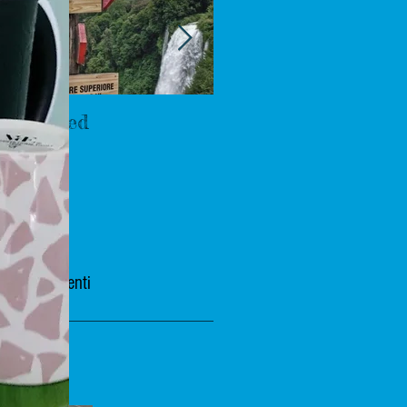
Untitled
La colazione è
servita.
Post recenti