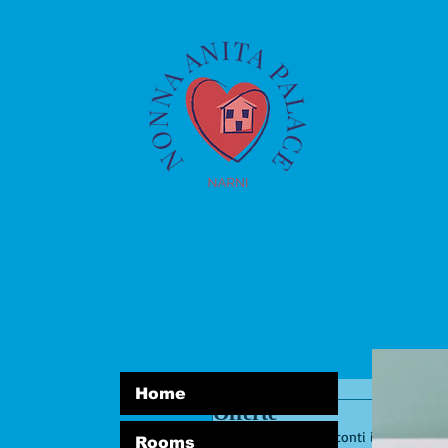
Home
Offerte
Approfitta degli sconti infrasettiman
Rooms