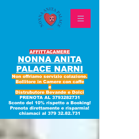
AFFITTACAMERE
NONNA ANITA
PALACE NARNI
Non offriamo servizio colazione.
Bollitore in Camere con caffe
e
Distrubutore Bevande e Dolci
PRENOTA AL
3793282731
Sconto del 10% rispetto a Booking!
Prenota direttamente e risparmia!
chiamaci al 379 32.82.731