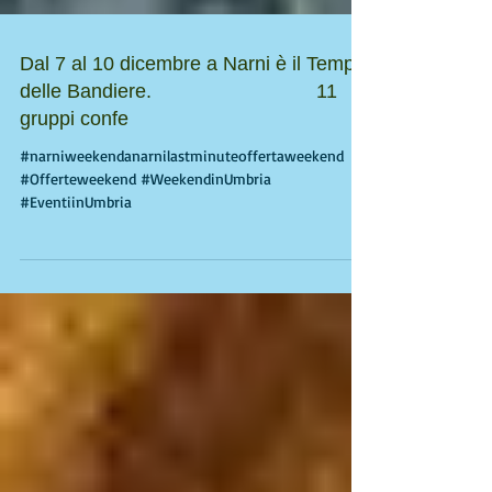
Dal 7 al 10 dicembre a Narni è il Tempo
delle Bandiere. 11
gruppi confe
#narniweekendanarnilastminuteoffertaweekend
#Offerteweekend #WeekendinUmbria
#EventiinUmbria