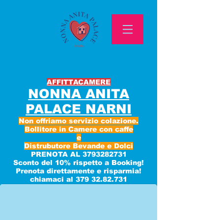
AFFITTACAMERE
NONNA ANITA
PALACE NARNI
Non offriamo servizio colazione.
Bollitore in Camere con caffe
e
Distrubutore Bevande e Dolci
PRENOTA AL
3793282731
NARNI
Sconto del 10% rispetto a Booking!
IL PONTE D'AUGUSTO
Prenota direttamente e risparmia!
chiamaci al 379 32.82.731