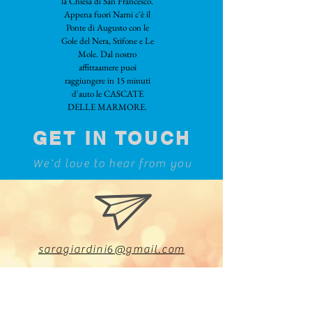
la Chiesa di San Francesco.
Appena fuori Narni c'è il
Ponte di Augusto con le
Gole del Nera, Stifone e Le
Mole. Dal nostro
affittaamere puoi
raggiungere in 15 minuti
d'auto le CASCATE
DELLE MARMORE.
GET IN TOUCH
We'd love to hear from you
saragiardini6@gmail.com